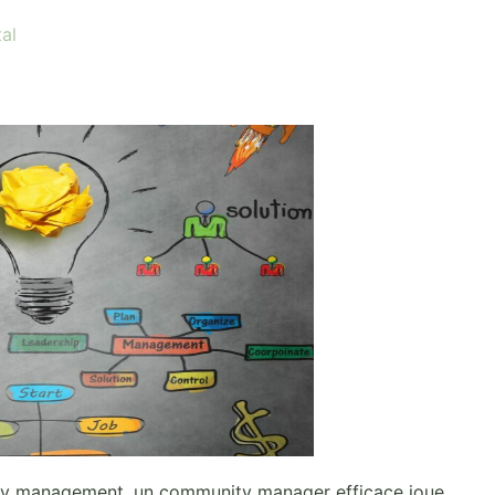
al
ity management, un community manager efficace joue