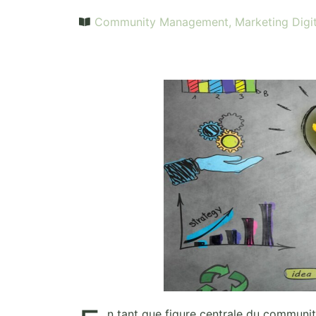
Community Management
,
Marketing Digit
n tant que figure centrale du commun