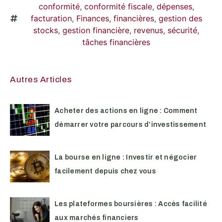
conformité
,
conformité fiscale
,
dépenses
,
facturation
,
Finances
,
financières
,
gestion des
stocks
,
gestion financière
,
revenus
,
sécurité
,
tâches financières
Autres Articles
Acheter des actions en ligne : Comment
démarrer votre parcours d’investissement
La bourse en ligne : Investir et négocier
facilement depuis chez vous
Les plateformes boursières : Accès facilité
aux marchés financiers